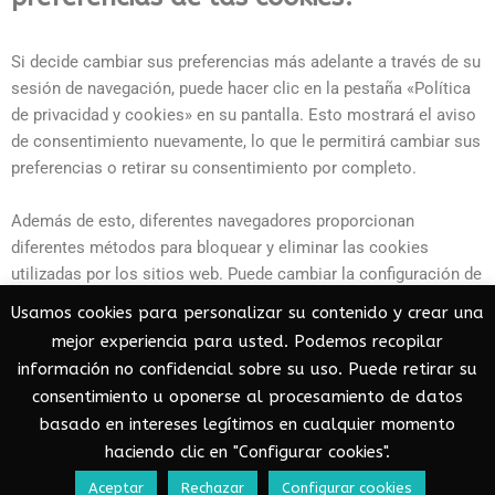
Si decide cambiar sus preferencias más adelante a través de su
sesión de navegación, puede hacer clic en la pestaña «Política
de privacidad y cookies» en su pantalla. Esto mostrará el aviso
de consentimiento nuevamente, lo que le permitirá cambiar sus
preferencias o retirar su consentimiento por completo.
Además de esto, diferentes navegadores proporcionan
diferentes métodos para bloquear y eliminar las cookies
utilizadas por los sitios web. Puede cambiar la configuración de
su navegador para bloquear / eliminar las cookies.
Usamos cookies para personalizar su contenido y crear una
mejor experiencia para usted. Podemos recopilar
Para obtener más información sobre cómo administrar y
información no confidencial sobre su uso. Puede retirar su
eliminar las cookies, visite
wikipedia.org
,
consentimiento u oponerse al procesamiento de datos
www.allaboutcookies.org
.
basado en intereses legítimos en cualquier momento
Powered By
CookieYes
haciendo clic en "Configurar cookies".
Aceptar
Rechazar
Configurar cookies