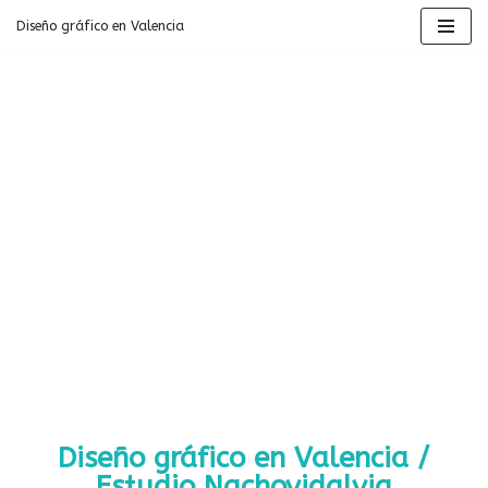
Diseño gráfico en Valencia
Saltar
al
contenido
Diseño gráfico en Valencia /
Estudio Nachovidalvia